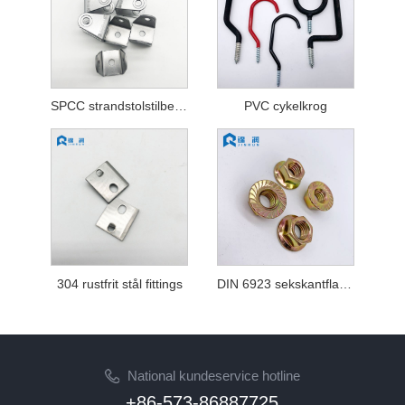
SPCC strandstolstilbehør
PVC cykelkrog
304 rustfrit stål fittings
DIN 6923 sekskantflangemøtrik
National kundeservice hotline
+86-573-86887725