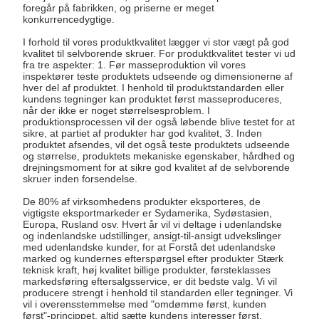
foregår på fabrikken, og priserne er meget
konkurrencedygtige.
I forhold til vores produktkvalitet lægger vi stor vægt på god
kvalitet til selvborende skruer. For produktkvalitet tester vi ud
fra tre aspekter: 1. Før masseproduktion vil vores
inspektører teste produktets udseende og dimensionerne af
hver del af produktet. I henhold til produktstandarden eller
kundens tegninger kan produktet først masseproduceres,
når der ikke er noget størrelsesproblem. I
produktionsprocessen vil der også løbende blive testet for at
sikre, at partiet af produkter har god kvalitet, 3. Inden
produktet afsendes, vil det også teste produktets udseende
og størrelse, produktets mekaniske egenskaber, hårdhed og
drejningsmoment for at sikre god kvalitet af de selvborende
skruer inden forsendelse.
De 80% af virksomhedens produkter eksporteres, de
vigtigste eksportmarkeder er Sydamerika, Sydøstasien,
Europa, Rusland osv. Hvert år vil vi deltage i udenlandske
og indenlandske udstillinger, ansigt-til-ansigt udvekslinger
med udenlandske kunder, for at Forstå det udenlandske
marked og kundernes efterspørgsel efter produkter Stærk
teknisk kraft, høj kvalitet billige produkter, førsteklasses
markedsføring eftersalgsservice, er dit bedste valg. Vi vil
producere strengt i henhold til standarden eller tegninger. Vi
vil i overensstemmelse med "omdømme først, kunden
først"-princippet, altid sætte kundens interesser først,