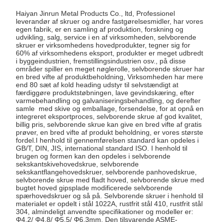
Haiyan Jinrun Metal Products Co., ltd, Professionel
leverandør af skruer og andre fastgørelsesmidler, har vores
egen fabrik, er en samling af produktion, forskning og
udvikling, salg, service i en af ​​virksomheden, selvborende
skruer er virksomhedens hovedprodukter, tegner sig for
60% af virksomhedens eksport, produkter er meget udbredt
i byggeindustrien, fremstillingsindustrien osv., på disse
områder spiller en meget nøglerolle, selvborende skruer har
en bred vifte af produktbeholdning, Virksomheden har mere
end 80 sæt af kold heading udstyr til selvstændigt at
færdiggøre produktstøbningen, lave gevindskæring, efter
varmebehandling og galvaniseringsbehandling, og derefter
samle med skive og emballage, forsendelse, for at opnå en
integreret eksportproces, selvborende skrue af god kvalitet,
billig pris, selvborende skrue kan give en bred vifte af gratis
prøver, en bred vifte af produkt beholdning, er vores største
fordel.I henhold til gennemførelsen standard kan opdeles i
GB/T, DIN, JIS, international standard ISO. I henhold til
brugen og formen kan den opdeles i selvborende
sekskantskivehovedskrue, selvborende
sekskantflangehovedskruer, selvborende panhovedskrue,
selvborende skrue med fladt hoved, selvborende skrue med
bugtet hoved gipsplade modificerede selvborende
spærhovedskruer og så på. Selvborende skruer i henhold til
materialet er opdelt i stål 1022A, rustfrit stål 410, rustfrit stål
304, almindeligt anvendte specifikationer og modeller er:
Φ4.2/ Φ4.8/ Φ5.5/ Φ6.3mm, Den tilsvarende ASME-