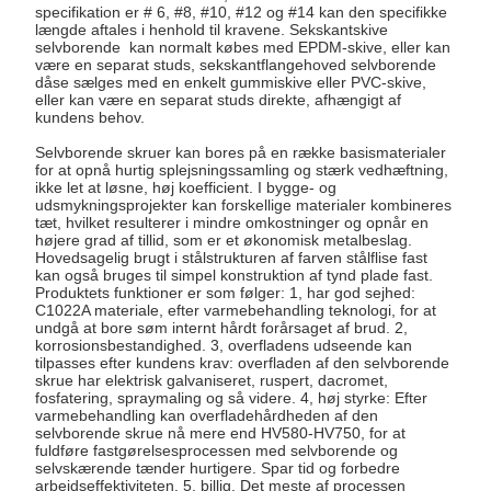
specifikation er # 6, #8, #10, #12 og #14 kan den specifikke
længde aftales i henhold til kravene. Sekskantskive
selvborende kan normalt købes med EPDM-skive, eller kan
være en separat studs, sekskantflangehoved selvborende
dåse sælges med en enkelt gummiskive eller PVC-skive,
eller kan være en separat studs direkte, afhængigt af
kundens behov.
Selvborende skruer kan bores på en række basismaterialer
for at opnå hurtig splejsningssamling og stærk vedhæftning,
ikke let at løsne, høj koefficient. I bygge- og
udsmykningsprojekter kan forskellige materialer kombineres
tæt, hvilket resulterer i mindre omkostninger og opnår en
højere grad af tillid, som er et økonomisk metalbeslag.
Hovedsagelig brugt i stålstrukturen af ​​farven stålflise fast
kan også bruges til simpel konstruktion af tynd plade fast.
Produktets funktioner er som følger: 1, har god sejhed:
C1022A materiale, efter varmebehandling teknologi, for at
undgå at bore søm internt hårdt forårsaget af brud. 2,
korrosionsbestandighed. 3, overfladens udseende kan
tilpasses efter kundens krav: overfladen af ​​den selvborende
skrue har elektrisk galvaniseret, ruspert, dacromet,
fosfatering, spraymaling og så videre. 4, høj styrke: Efter
varmebehandling kan overfladehårdheden af ​​den
selvborende skrue nå mere end HV580-HV750, for at
fuldføre fastgørelsesprocessen med selvborende og
selvskærende tænder hurtigere. Spar tid og forbedre
arbejdseffektiviteten. 5, billig. Det meste af processen