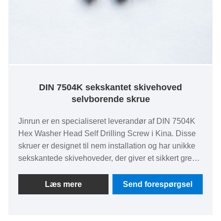
DIN 7504K sekskantet skivehoved
selvborende skrue
Jinrun er en specialiseret leverandør af DIN 7504K
Hex Washer Head Self Drilling Screw i Kina. Disse
skruer er designet til nem installation og har unikke
sekskantede skivehoveder, der giver et sikkert greb
og reducerer glidning. De er almindeligt anvendt i
byggeri og andre industrier, der kræver selvborende
Læs mere
Send forespørgsel
skruer for sikker fastgørelse. Jinrun er en pålidelig
leverandør, der leverer produkter af høj kvalitet og
fremragende kundeservice.