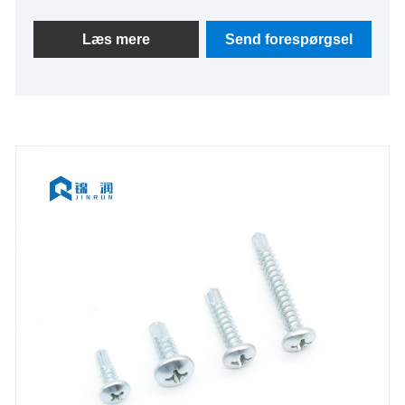
modificeret truss hoved selvborende skruehoved
maling .
Læs mere
Send forespørgsel