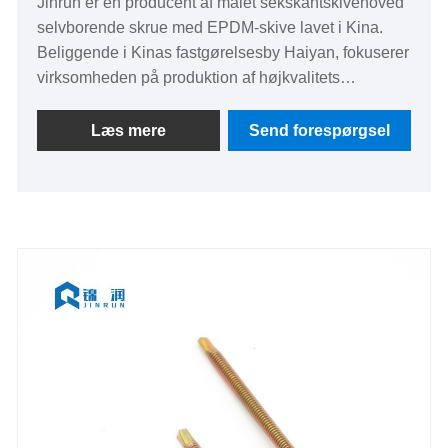
Jinrun er en producent af malet sekskantskivehoved
selvborende skrue med EPDM-skive lavet i Kina.
Beliggende i Kinas fastgørelsesby Haiyan, fokuserer
virksomheden på produktion af højkvalitets
boresøm, billige priser, for at tilbyde de bedste
produkter til kunderne.
Læs mere
Send forespørgsel