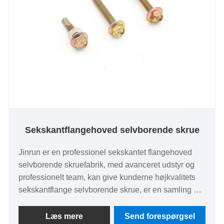
Sekskantflangehoved selvborende skrue
Jinrun er en professionel sekskantet flangehoved
selvborende skruefabrik, med avanceret udstyr og
professionelt team, kan give kunderne højkvalitets
sekskantflange selvborende skrue, er en samling af
produktion, forskning og udvikling, forsendelse,
service som en af ​​kvaliteten leverandører.
Læs mere
Send forespørgsel