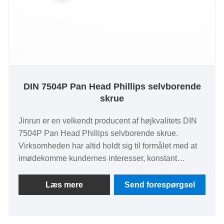
DIN 7504P Pan Head Phillips selvborende
skrue
Jinrun er en velkendt producent af højkvalitets DIN
7504P Pan Head Phillips selvborende skrue.
Virksomheden har altid holdt sig til formålet med at
imødekomme kundernes interesser, konstant
udvikling af nye teknologier og nye produkter som
målet, og er forpligtet til at blive en fremragende
Læs mere
Send forespørgsel
producent af skruerindustrielle behov.