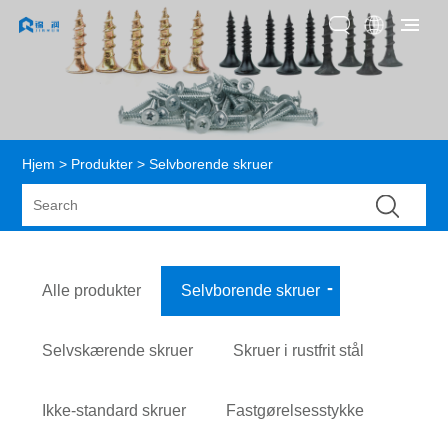
Hjem
>
Produkter
> Selvborende skruer
Alle produkter
Selvborende skruer
Selvskærende skruer
Skruer i rustfrit stål
Ikke-standard skruer
Fastgørelsesstykke