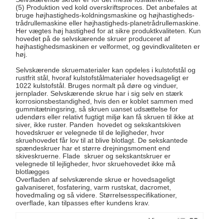
(5) Produktion ved kold overskriftsproces. Det anbefales at
bruge højhastigheds-koldningsmaskine og højhastigheds-
trådrullemaskine eller højhastigheds-planetrådrullemaskine.
Her vægtes høj hastighed for at sikre produktkvaliteten. Kun
hovedet på de selvskærende skruer produceret af
højhastighedsmaskinen er velformet, og gevindkvaliteten er
høj.
Selvskærende skruematerialer kan opdeles i kulstofstål og
rustfrit stål, hvoraf kulstofstålmaterialer hovedsageligt er
1022 kulstofstål. Bruges normalt på døre og vinduer,
jernplader. Selvskærende skrue har i sig selv en stærk
korrosionsbestandighed, hvis den er koblet sammen med
gummitætningsring, så skruen uanset udsættelse for
udendørs eller relativt fugtigt miljø kan få skruen til ikke at
siver, ikke ruster. Panden hovedet og sekskantskiven
hovedskruer er velegnede til de lejligheder, hvor
skruehovedet får lov til at blive blotlagt. De sekskantede
spændeskruer har et større drejningsmoment end
skiveskruerne. Flade skruer og sekskantskruer er
velegnede til lejligheder, hvor skruehovedet ikke må
blotlægges
Overfladen af ​​selvskærende skrue er hovedsageligt
galvaniseret, fosfatering, varm rustskat, dacromet,
hovedmaling og så videre. Størrelsesspecifikationer,
overflade, kan tilpasses efter kundens krav.