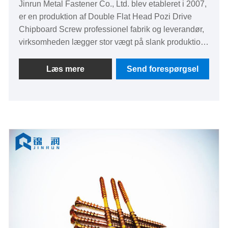
Jinrun Metal Fastener Co., Ltd. blev etableret i 2007,
er en produktion af Double Flat Head Pozi Drive
Chipboard Screw professionel fabrik og leverandør,
virksomheden lægger stor vægt på slank produktion
og kvalitetssikring. Vi bruger avanceret
produktionsudstyr og teknologi til strengt at
Læs mere
Send forespørgsel
kontrollere hvert produktionsled. Ved at
implementere ISO9001 kvalitetsstyringssystemet
sikrer vi den høje kvalitet og pålidelighed af vores
produkter. Vores brede udvalg af produkter kan
imødekomme forskellige kunders behov.