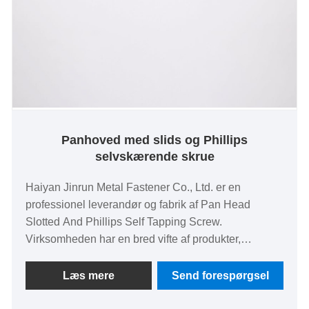
Panhoved med slids og Phillips
selvskærende skrue
Haiyan Jinrun Metal Fastener Co., Ltd. er en
professionel leverandør og fabrik af Pan Head
Slotted And Phillips Self Tapping Screw.
Virksomheden har en bred vifte af produkter,
herunder skruer, møtrikker, bolte, nitter osv., for at
opfylde forskellige behov. Den årlige
Læs mere
Send forespørgsel
produktionskapacitet når mere end 10.000 tons, og
eksportmængden når 60%. Vi er forpligtet til at være