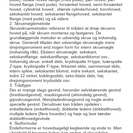
hoved flange (med pude), forsænket hoved, semi-forsænket
hoved, cylindrisk hoved , sfærisk cylinderhoved, hornhoved,
sekskantet hoved, sekskantet flangehoved, sekskantet
flange (med pude) og så videre.
2. Skruenøglemetode
Skrueskruemetoden refererer til måden at dreje skruens
hoved på, når skruen monteres og fastgøres. De
grundlæggende metoder er udvendig skrue og indvendig
skrue. Generelt tillader den udvendige skruenøgle mere
drejningsmoment end nogen form for intern skruenøgle
(indvendig rille). Ekstern skruenøgle: sekskant,
sekskantflange, sekskantflange, sekskantblomst osv.;
Indvendig skrue: enkelt slids, krydsspalte H-type, tværspalte
Z-type, krydsspalte F-type, firkantet slids, sammensat slids,
intern spline, sekskantet blomst, indre trekant, sekskantet,
indre 12 vinkel, koblingsslids, seks-blads slids, høj
drejningsmoment krydsslids osv.
3. Trådtype
Der er mange slags gevind, herunder selvskærende gevind
(bredtandgevind), maskingevind (almindelig gevind),
gipsskruegevind, fiberpladeskruegevind og nogle andre
specielle gevind. Derudover kan tråden opdeles i
enkeltledere (enkelthoved), dobbelte ledere (dobbelthoved),
multiple ledere (flere hoveder) og høje og lave tænder
dobbelthovedgevinde.
4. Slutformular
Endeformerne er hovedsageligt kegleende og ende to. Men
i henhold til brugens behov kan enden af ​​skruedelen