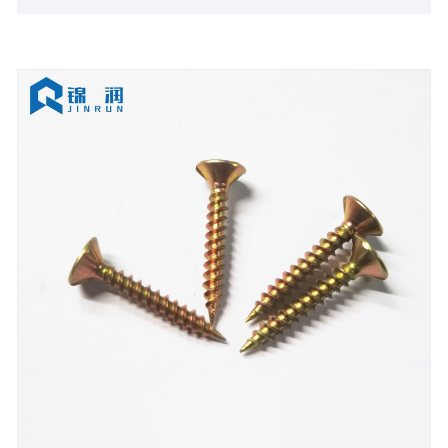
din betroede leverandør af fastgørelseselementer og
give dig de bedste kvalitetsprodukter og -tjenester. Vi
er forpligtet til at være din betroede leverandør af
fastgørelseselementer og give dig de bedste
kvalitetsprodukter og -tjenester.