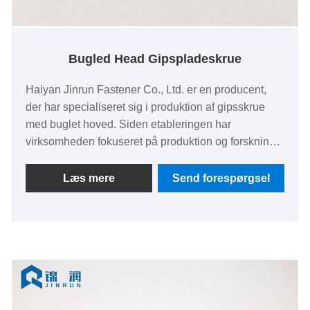
Bugled Head Gipspladeskrue
Haiyan Jinrun Fastener Co., Ltd. er en producent,
der har specialiseret sig i produktion af gipsskrue
med buglet hoved. Siden etableringen har
virksomheden fokuseret på produktion og forskning
og udvikling af befæstelseselementer og er blevet en
velkendt producent af befæstelser i branchen ved at
Læs mere
Send forespørgsel
bruge avanceret udstyr og teknologi til at skabe
højkvalitetsbiler, stålkonstruktioner, højstyrkebolte og
andre produkter.