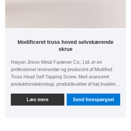
Modificeret truss hoved selvskærende
skrue
Haiyan Jinrun Metal Fastener Co., Ltd. er en
professionel leverandør og producent af Modified
Truss Head Self Tapping Screw. Med avanceret
produktionsteknologi, produktkvalitet af høj kvalitet,
god virksomhedskultur og salgsnetværk har
virksomheden etableret et godt omdømme og et godt
Læs mere
Send forespørgsel
image i fastgørelsesindustrien.