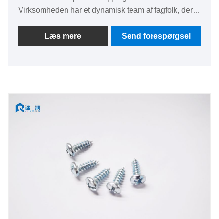
Virksomheden har et dynamisk team af fagfolk, der
altid er engageret i teknologisk innovation som svar
på skiftende kundekrav om overlegen kvalitet og
Læs mere
Send forespørgsel
pålidelighed. Uanset om det er indviklet
produktdesign, materialevalg eller indviklede
fremstillingsprocesser, gør vores urokkelige fokus på
at levere exceptionelle fastgørelsesløsninger os til
den foretrukne leverandør af fremragende
fastgørelsesløsninger.