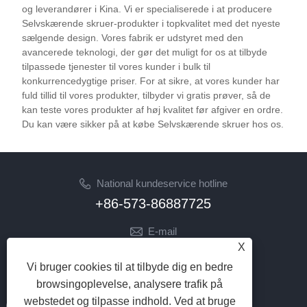
Sydamerika, Sydøstasien og forskellige globale
og leverandører i Kina. Vi er specialiserede i at producere
markeder.
Selvskærende skruer-produkter i topkvalitet med det nyeste
sælgende design. Vores fabrik er udstyret med den
avancerede teknologi, der gør det muligt for os at tilbyde
tilpassede tjenester til vores kunder i bulk til
konkurrencedygtige priser. For at sikre, at vores kunder har
fuld tillid til vores produkter, tilbyder vi gratis prøver, så de
kan teste vores produkter af høj kvalitet før afgiver en ordre.
Du kan være sikker på at købe Selvskærende skruer hos os.
National kundeservice hotline
+86-573-86887725
E-mail
X
info@jinrunfasteners.com
Vi bruger cookies til at tilbyde dig en bedre
FØLG OS
browsingoplevelse, analysere trafik på
webstedet og tilpasse indhold. Ved at bruge