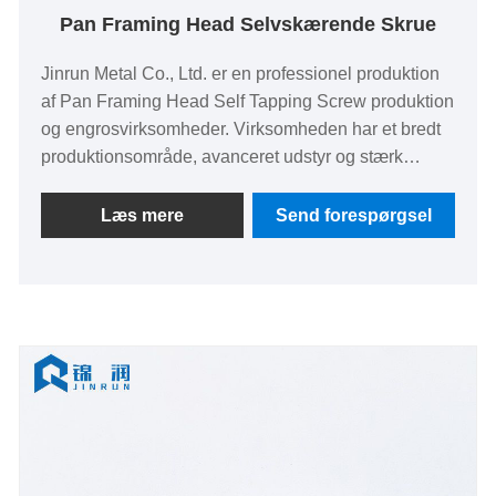
Pan Framing Head Selvskærende Skrue
Jinrun Metal Co., Ltd. er en professionel produktion
af Pan Framing Head Self Tapping Screw produktion
og engrosvirksomheder. Virksomheden har et bredt
produktionsområde, avanceret udstyr og stærk
produktionskapacitet. Med vores skala sikrer vi
konkurrencedygtige priser og hurtig levering. Vores
Læs mere
Send forespørgsel
produkter har en stærk tilstedeværelse i Sydamerika,
Sydøstasien og andre regioner og har vundet bred
anerkendelse.