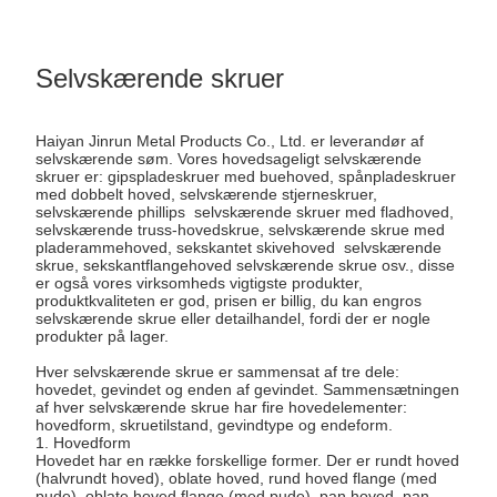
Selvskærende skruer
Haiyan Jinrun Metal Products Co., Ltd. er leverandør af
selvskærende søm. Vores hovedsageligt selvskærende
skruer er: gipspladeskruer med buehoved, spånpladeskruer
med dobbelt hoved, selvskærende stjerneskruer,
selvskærende phillips selvskærende skruer med fladhoved,
selvskærende truss-hovedskrue, selvskærende skrue med
pladerammehoved, sekskantet skivehoved selvskærende
skrue, sekskantflangehoved selvskærende skrue osv., disse
er også vores virksomheds vigtigste produkter,
produktkvaliteten er god, prisen er billig, du kan engros
selvskærende skrue eller detailhandel, fordi der er nogle
produkter på lager.
Hver selvskærende skrue er sammensat af tre dele:
hovedet, gevindet og enden af ​​gevindet. Sammensætningen
af ​​hver selvskærende skrue har fire hovedelementer:
hovedform, skruetilstand, gevindtype og endeform.
1. Hovedform
Hovedet har en række forskellige former. Der er rundt hoved
(halvrundt hoved), oblate hoved, rund hoved flange (med
pude), oblate hoved flange (med pude), pan hoved, pan