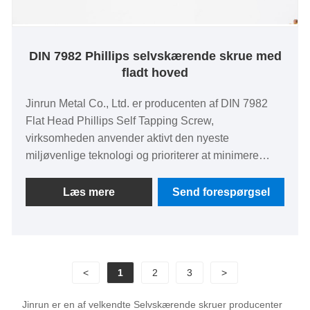
DIN 7982 Phillips selvskærende skrue med
fladt hoved
Jinrun Metal Co., Ltd. er producenten af ​​DIN 7982
Flat Head Phillips Self Tapping Screw,
virksomheden anvender aktivt den nyeste
miljøvenlige teknologi og prioriterer at minimere
miljøpåvirkningen gennem hele
produktionsprocessen, og er forpligtet til at levere
Læs mere
Send forespørgsel
effektive og tilpassede fastgørelsesløsninger. Vi
tilbyder en bred vifte af specifikationer for at
imødekomme vores kunders unikke behov. Denne
forpligtelse til tilpasning, kombineret med
<
1
2
3
>
konkurrencedygtige priser og effektiv levering,
positionerer vores produkter med succes i
Jinrun er en af ​​velkendte Selvskærende skruer producenter