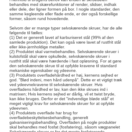
behandles med skærefunktioner af render, slidser, indhak
eller dele, der ligner formen på bor. I nogle standarder, den
samme kegleende eller flade ende, er der også forskellige
former, såsom rund hovedende.
Selvom der er mange typer selvskærende skruer, har de alle
følgende til fælles:
(1) Det er generelt lavet af karburiseret stål (99% af den
samlede produktion). Det kan også være lavet af rustfrit stål
eller ikke-jernholdige metaller.
(2) Produktet skal varmebehandles. Selvskærende skruer i
kulstofstål skal være opkullede, selvskærende skruer i
rustfrit stål skal være hærdende i fast opløsning. For at gøre
den selvskærende skrue til at opfylde kravene til standard
mekaniske egenskaber og ydeevne.
(3) Produktets overfladehårdhed er høj, kernens sejhed er
god. "Blød indeni, men hård udenpå". Dette er et vigtigt træk
ved ydeevnekravene til selvskærende skruer. Hvis
overfladens hårdhed er lav, kan den ikke skrues ind i
matrixen; Hvis kernens sejhed er dårlig, vil et twist bryde,
kan ikke bruges. Derfor er det "indvendige bløde stål" et
meget vigtigt krav for selvskærende skruer for at opfylde
ydeevnen.
(4) Produktets overflade har brug for
overfladebeskyttelsesbehandling, generelt
galvaniseringsbehandling. Overfladen på nogle produkter
skal behandles med fosfat (fosfatering), såsom vægpanelet
Selvskærende skruer er for det meste fosfaterende.