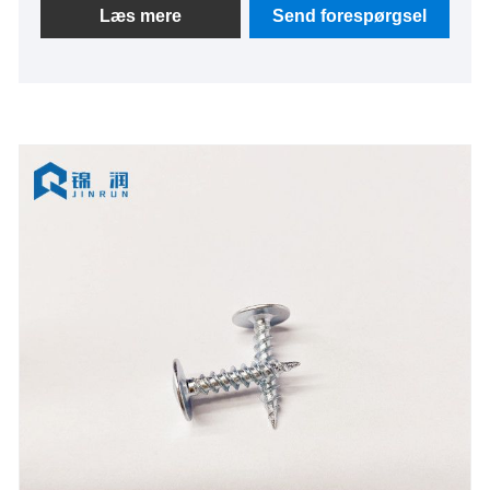
Takket være vores skala er vi i stand til at tilbyde
Læs mere
Send forespørgsel
konkurrencedygtige priser og hurtige leveringstider.
Vores produkter sælger godt i Sydamerika,
Sydøstasien og andre lande