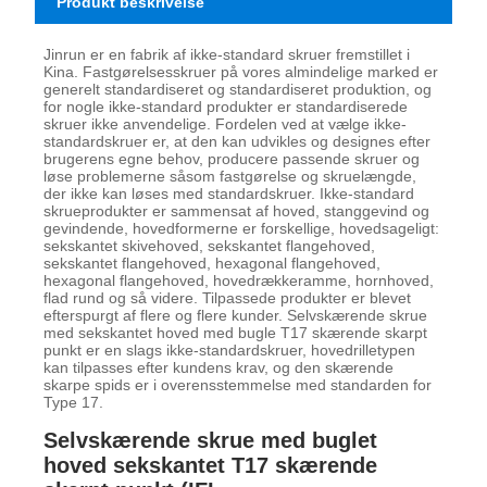
Produkt beskrivelse
Jinrun er en fabrik af ikke-standard skruer fremstillet i
Kina. Fastgørelsesskruer på vores almindelige marked er
generelt standardiseret og standardiseret produktion, og
for nogle ikke-standard produkter er standardiserede
skruer ikke anvendelige. Fordelen ved at vælge ikke-
standardskruer er, at den kan udvikles og designes efter
brugerens egne behov, producere passende skruer og
løse problemerne såsom fastgørelse og skruelængde,
der ikke kan løses med standardskruer. Ikke-standard
skrueprodukter er sammensat af hoved, stanggevind og
gevindende, hovedformerne er forskellige, hovedsageligt:
sekskantet skivehoved, sekskantet flangehoved,
sekskantet flangehoved, hexagonal flangehoved,
hexagonal flangehoved, hovedrækkeramme, hornhoved,
flad rund og så videre. Tilpassede produkter er blevet
efterspurgt af flere og flere kunder. Selvskærende skrue
med sekskantet hoved med bugle T17 skærende skarpt
punkt er en slags ikke-standardskruer, hovedrilletypen
kan tilpasses efter kundens krav, og den skærende
skarpe spids er i overensstemmelse med standarden for
Type 17.
Selvskærende skrue med buglet
hoved sekskantet T17 skærende