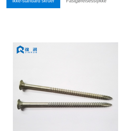
Ikke-standard skruer
Fastgørelsesstykke