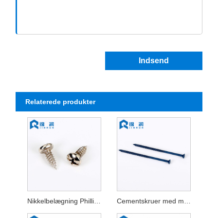
Indsend
Relaterede produkter
Nikkelbelægning Phillips selvskærende skrue
Cementskruer med mange hovedtyper