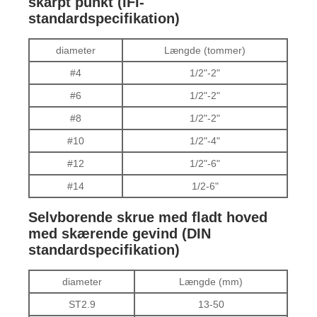
skarpt punkt (IFI-
standardspecifikation)
diameter
Længde (tommer)
#4
1/2"-2"
#6
1/2"-2"
#8
1/2"-2"
#10
1/2"-4"
#12
1/2"-6"
#14
1/2-6"
Selvborende skrue med fladt hoved
med skærende gevind (DIN
standardspecifikation)
diameter
Længde (mm)
ST2.9
13-50