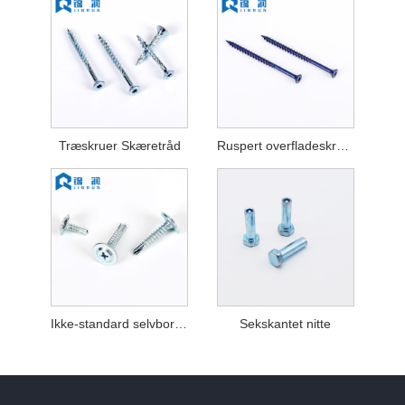
Træskruer Skæretråd
Ruspert overfladeskruer i forskellige farver
Ikke-standard selvborende skruer
Sekskantet nitte