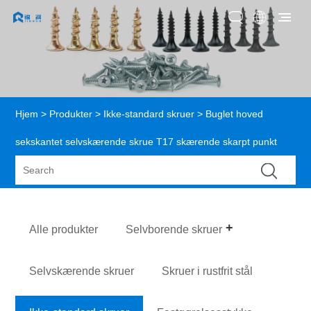
Hjem
>
Produkter
>
Ikke-standard skruer
> Buglet hoved
sekskantet selvskærende skrue T17 skærende skarpt punkt
Alle produkter
Selvborende skruer
Selvskærende skruer
Skruer i rustfrit stål