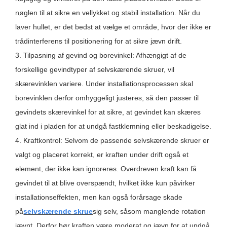
nøglen til at sikre en vellykket og stabil installation. Når du
laver hullet, er det bedst at vælge et område, hvor der ikke er
trådinterferens til positionering for at sikre jævn drift.
3. Tilpasning af gevind og borevinkel: Afhængigt af de
forskellige gevindtyper af selvskærende skruer, vil
skærevinklen variere. Under installationsprocessen skal
borevinklen derfor omhyggeligt justeres, så den passer til
gevindets skærevinkel for at sikre, at gevindet kan skæres
glat ind i pladen for at undgå fastklemning eller beskadigelse.
4. Kraftkontrol: Selvom de passende selvskærende skruer er
valgt og placeret korrekt, er kraften under drift også et
element, der ikke kan ignoreres. Overdreven kraft kan få
gevindet til at blive overspændt, hvilket ikke kun påvirker
installationseffekten, men kan også forårsage skade
på
selvskærende skrue
sig selv, såsom manglende rotation
jævnt. Derfor bør kraften være moderat og jævn for at undgå