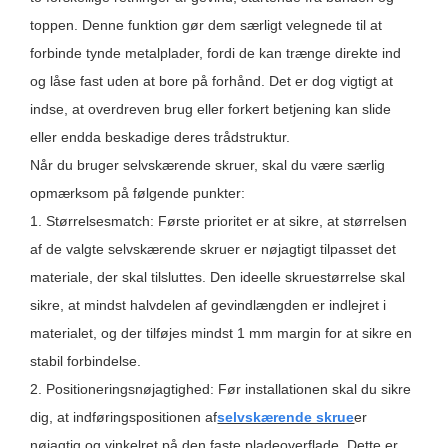
toppen. Denne funktion gør dem særligt velegnede til at
forbinde tynde metalplader, fordi de kan trænge direkte ind
og låse fast uden at bore på forhånd. Det er dog vigtigt at
indse, at overdreven brug eller forkert betjening kan slide
eller endda beskadige deres trådstruktur.
Når du bruger selvskærende skruer, skal du være særlig
opmærksom på følgende punkter:
1. Størrelsesmatch: Første prioritet er at sikre, at størrelsen
af ​​de valgte selvskærende skruer er nøjagtigt tilpasset det
materiale, der skal tilsluttes. Den ideelle skruestørrelse skal
sikre, at mindst halvdelen af ​​gevindlængden er indlejret i
materialet, og der tilføjes mindst 1 mm margin for at sikre en
stabil forbindelse.
2. Positioneringsnøjagtighed: Før installationen skal du sikre
dig, at indføringspositionen af
selvskærende skrue
er
nøjagtig og vinkelret på den faste pladeoverflade. Dette er