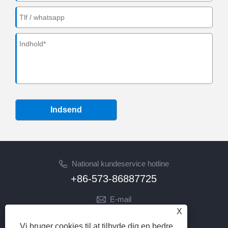
Indsend
National kundeservice hotline
+86-573-86887725
E-mail
X
info@jinrunfasteners.com
Vi bruger cookies til at tilbyde dig en bedre