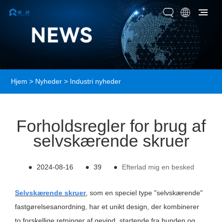
Hjem
>
Nyheder
>
Industri nyheder
Forholdsregler for brug af
selvskærende skruer
●
2024-08-16
●
39
●
Efterlad mig en besked
Selvskærende skruer
, som en speciel type "selvskærende"
fastgørelsesanordning, har et unikt design, der kombinerer
to forskellige retninger af gevind, startende fra bunden og