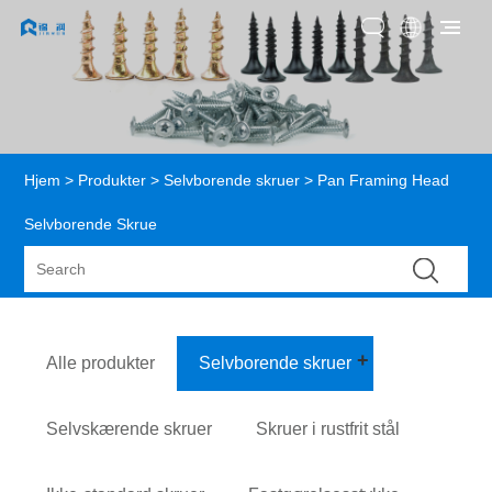
Hjem
>
Produkter
>
Selvborende skruer
> Pan Framing Head
Selvborende Skrue
Alle produkter
Selvborende skruer
Selvskærende skruer
Skruer i rustfrit stål