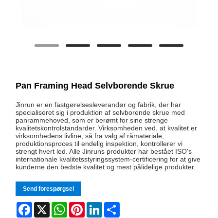
Pan Framing Head Selvborende Skrue
Jinrun er en fastgørelsesleverandør og fabrik, der har
specialiseret sig i produktion af selvborende skrue med
panrammehoved, som er berømt for sine strenge
kvalitetskontrolstandarder. Virksomheden ved, at kvalitet er
virksomhedens livline, så fra valg af råmateriale,
produktionsproces til endelig inspektion, kontrollerer vi
strengt hvert led. Alle Jinruns produkter har bestået ISO's
internationale kvalitetsstyringssystem-certificering for at give
kunderne den bedste kvalitet og mest pålidelige produkter.
Send forespørgsel
Facebook
X
WhatsApp
Pinterest
LinkedIn
Share