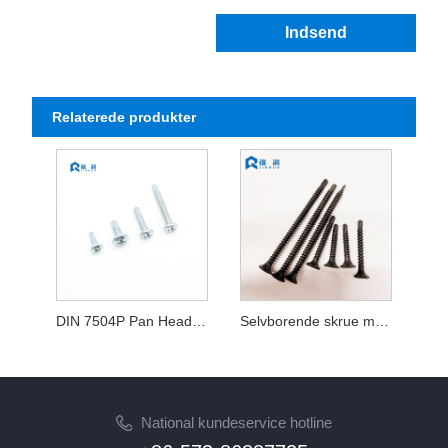
Indsend
Relaterede produkter
DIN 7504P Pan Head Phillips selvborende skrue
Selvborende skrue med buglet hoved
National kundeservice hotline