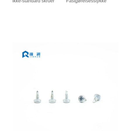
Ikke-standard skruer
Fastgørelsesstykke