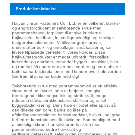
Produkt beskrivelse
Haiyan Jinrun Fasteners Co., Ltd. er en velkendt fabriks-
og engrosproducent af selvborende skrue med
panrammehoved, forpligtet til at give kunderne
højkvalitets, holdbare, let vedligeholdelige og rimelige
fastgørelseselementer. Vi tilbyder gratis prøver,
understøtter bulk- og emballage i små kasser og kan
levere tilpassede tjenester til vores kunder. Disse
højkvalitetsprodukter er meget udbredt i forskellige
industrier og områder, herunder byggeri, maskiner, biler
og rumfart. Vi opererer over hele verden og har etableret
tætte samarbejdsrelationer med kunder over hele verden.
Ser frem til at samarbejde med dig!
Selvborende skrue med panrammehoved er en effektiv
skrue med høj styrke, nem at betjene, kan give
fremragende fikseringseffekt og støttekraft, meget
udbredt i stålkonstruktionsfarve stålfliser og enkel
byggepladefiksering. Dens hale er boret eller spids, så
den direkte kan bore, banke og låse på
afbindingsmaterialet og basismaterialet, hvilket i høj grad
forbedrer konstruktionseffektiviteten. Sammenlignet med
almindelige skruer har selvborende skrue med
panrammehoved bedre trækkraft og
vedligeholdelseskraft, selvom den kombineres i lang tid,