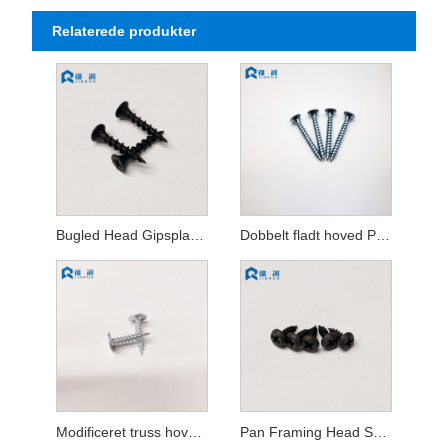
Relaterede produkter
Bugled Head Gipspladeskrue
Dobbelt fladt hoved Pozi Drive spånpladeskrue
Modificeret truss hoved selvskærende skrue
Pan Framing Head Selvskærende Skrue