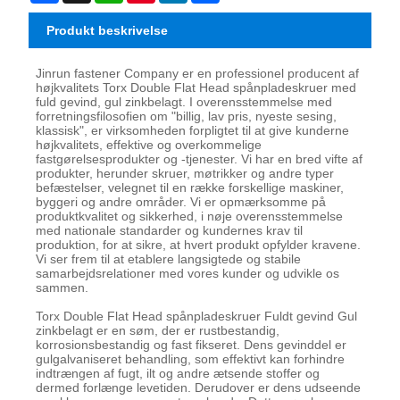
Produkt beskrivelse
Jinrun fastener Company er en professionel producent af
højkvalitets Torx Double Flat Head spånpladeskruer med
fuld gevind, gul zinkbelagt. I overensstemmelse med
forretningsfilosofien om "billig, lav pris, nyeste sesing,
klassisk", er virksomheden forpligtet til at give kunderne
højkvalitets, effektive og overkommelige
fastgørelsesprodukter og -tjenester. Vi har en bred vifte af
produkter, herunder skruer, møtrikker og andre typer
befæstelser, velegnet til en række forskellige maskiner,
byggeri og andre områder. Vi er opmærksomme på
produktkvalitet og sikkerhed, i nøje overensstemmelse
med nationale standarder og kundernes krav til
produktion, for at sikre, at hvert produkt opfylder kravene.
Vi ser frem til at etablere langsigtede og stabile
samarbejdsrelationer med vores kunder og udvikle os
sammen.
Torx Double Flat Head spånpladeskruer Fuldt gevind Gul
zinkbelagt er en søm, der er rustbestandig,
korrosionsbestandig og fast fikseret. Dens gevinddel er
gulgalvaniseret behandling, som effektivt kan forhindre
indtrængen af ​​fugt, ilt og andre ætsende stoffer og
dermed forlænge levetiden. Derudover er dens udseende