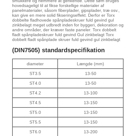
smukkere og nemmere at genkende. Dette søm bruges
hovedsageligt til at fikse forskellige materialer af
panelmaterialer, såsom fiberplader, gipsplader, træ osv.,
kan give en mere solid fikseringseffekt. Derfor er Torx
dobbelte fladhovede spånpladeskruer fuld gevind gul
zinkbelagt meget udbredt inden for byggeri, dekoration og
andre områder, der kræver faste paneler. Torx dobbelt
fladt spånpladeskruer fuld gevind Gul zinkbelagt Torx
dobbelt fladt spånplade skruer fuld gevind gul zinkbelagt
(DIN7505) standardspecifikation
diameter
Længde (mm)
ST3.5
13-50
ST4.0
13-50
ST4.2
13-100
ST4.5
13-150
ST5.0
13-150
ST5.5
13-150
ST6.0
13-200