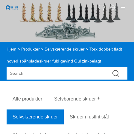
Hjem
>
Produkter
>
Selvskærende skruer
> Torx dobbelt fladt
hoved spånpladeskruer fuld gevind Gul zinkbelagt
Alle produkter
Selvborende skruer
Selvskærende skruer
Skruer i rustfrit stål