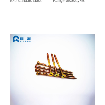
Ikke-standard skruer
Fastgørelsesstykke