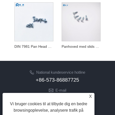
DIN 7981 Pan Head Phillips selvskærende skrue
Panhoved med slids og Phillips selvskærende skrue
National kundeservice hotline
+86-573-86887725
E-mail
X
info@jinrunfasteners.com
Vi bruger cookies til at tilbyde dig en bedre
FØLG OS
browsingoplevelse, analysere trafik på