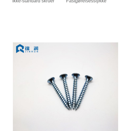
Ikke-standard skruer
Fastgørelsesstykke