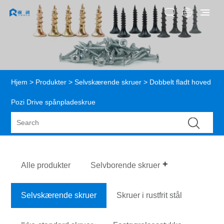
Hjem
>
Produkter
>
Selvskærende skruer
> Dobbelt fladt hoved
Pozi Drive spånpladeskrue
Alle produkter
Selvborende skruer
Selvskærende skruer
Skruer i rustfrit stål