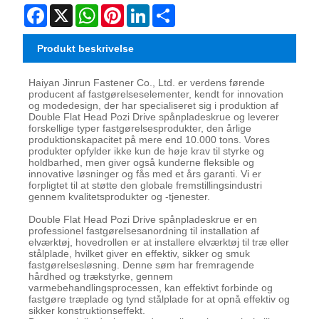
Facebook
X
WhatsApp
Pinterest
LinkedIn
Share
Produkt beskrivelse
Haiyan Jinrun Fastener Co., Ltd. er verdens førende
producent af fastgørelseselementer, kendt for innovation
og modedesign, der har specialiseret sig i produktion af
Double Flat Head Pozi Drive spånpladeskrue og leverer
forskellige typer fastgørelsesprodukter, den årlige
produktionskapacitet på mere end 10.000 tons. Vores
produkter opfylder ikke kun de høje krav til styrke og
holdbarhed, men giver også kunderne fleksible og
innovative løsninger og fås med et års garanti. Vi er
forpligtet til at støtte den globale fremstillingsindustri
gennem kvalitetsprodukter og -tjenester.
Double Flat Head Pozi Drive spånpladeskrue er en
professionel fastgørelsesanordning til installation af
elværktøj, hovedrollen er at installere elværktøj til træ eller
stålplade, hvilket giver en effektiv, sikker og smuk
fastgørelsesløsning. Denne søm har fremragende
hårdhed og trækstyrke, gennem
varmebehandlingsprocessen, kan effektivt forbinde og
fastgøre træplade og tynd stålplade for at opnå effektiv og
sikker konstruktionseffekt.