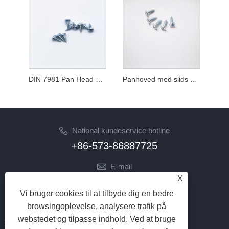
DIN 7981 Pan Head Phillips selvskærende skrue
Panhoved med slids og Phillips selvskærende skrue
National kundeservice hotline
+86-573-86887725
E-mail
X
info@jinrunfasteners.com
Vi bruger cookies til at tilbyde dig en bedre
FØLG OS
browsingoplevelse, analysere trafik på
webstedet og tilpasse indhold. Ved at bruge