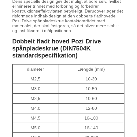
Dens specielle design gør det muligt at bore selv, hvilket
eliminerer trinnet med forboring og forbedrer
konstruktionseffektiviteten betydeligt. Derudover øger det
risformede indhak-design af den dobbelte fladhovede
Pozi Drive spånpladeskrue kontaktområdet med
materialet, der skal fastgøres, så det bliver mere stabilt
og fast fikseret i målpositionen.
Dobbelt fladt hoved Pozi Drive
spånpladeskrue (DIN7504K
standardspecifikation)
diameter
Længde (mm)
M2,5
10-30
M3.0
10-50
M3,5
10-60
M4.0
12-80
M4,5
16-100
M5.0
16-140