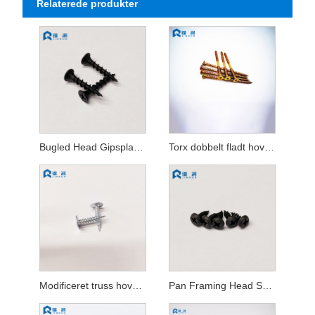
Relaterede produkter
Bugled Head Gipspladeskrue
Torx dobbelt fladt hoved spånpladeskruer fuld gevind Gul zinkbelagt
Modificeret truss hoved selvskærende skrue
Pan Framing Head Selvskærende Skrue