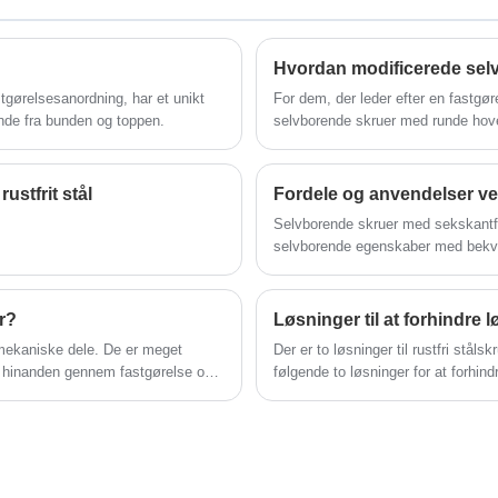
en årlig eksporttonnage på mere end
10.000 tons, er en stærk leverandør. Her
er vi glade for at kunne introducere
vores Pozi Drive Flat Head Pipe Nail Self
gørelsesanordning, har et unikt
For dem, der leder efter en fastgø
Taping Screw til alle de nye og gamle
tende fra bunden og toppen.
selvborende skruer med runde hov
kunder.
skruer har et unikt modificeret tr
sammenlignet med traditionelle fa
stfrit stål
Selvborende skruer med sekskantf
selvborende egenskaber med bekve
fjernelse. Disse skruer giver mange 
almindeligt anvendt i byggeri, tagd
fastgørelsesløsning.
r?
Løsninger til at forhindre l
 mekaniske dele. De er meget
Der er to løsninger til rustfri ståls
til hinanden gennem fastgørelse og
følgende to løsninger for at forhindr