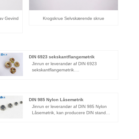
av Gevind
Krogskrue Selvskærende skrue
DIN 6923 sekskantflangemøtrik
Jinrun er leverandør af DIN 6923
sekskantflangemøtrik.
Produktspecifikationerne er komplette,
kvaliteten er god, leveringen er til tiden,
prisen er billig, er en leverandør af høj
kvalitet.
DIN 985 Nylon Låsemøtrik
Jinrun er leverandør af DIN 985 Nylon
Låsemøtrik, kan producere DIN standard
og US standard, produktspecifikationer
fra M6-M24, US 1/4-1", er en højkvalitets
nylon låsemøtrik producent.