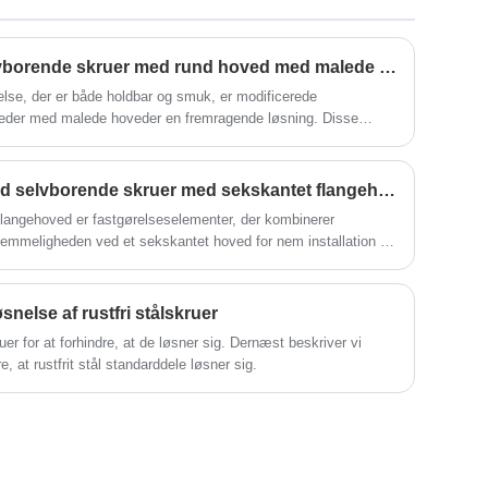
​Hvordan modificerede selvborende skruer med rund hoved med malede spidser giver en holdbar og æstetisk tiltalende fastgørelsesløsning
relse, der er både holdbar og smuk, er modificerede
eder med malede hoveder en fremragende løsning. Disse
uss-hoveddesign, der forbedrer grebet og drejningsmomentet
stgørelseselementer.
Fordele og anvendelser ved selvborende skruer med sekskantet flangehoved
langehoved er fastgørelseselementer, der kombinerer
mmeligheden ved et sekskantet hoved for nem installation og
fordele i forhold til traditionelle fastgørelseselementer og er
ækning og andre industrier, der kræver en sikker og pålidelig
øsnelse af rustfri stålskruer
kruer for at forhindre, at de løsner sig. Dernæst beskriver vi
e, at rustfrit stål standarddele løsner sig.