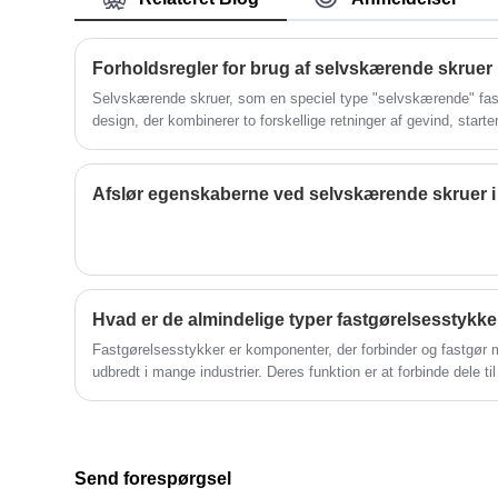
konstant udføre teknologisk forskning og
Med vores skala sikrer vi
udvikling og produktinnovation for at
konkurrencedygtige priser og hurtig
imødekomme behovene hos forskellige
levering. Vores produkter har en stærk
Forholdsregler for brug af selvskærende skruer
kunder.
tilstedeværelse i Sydamerika,
Selvskærende skruer, som en speciel type "selvskærende" fast
Sydøstasien og andre regioner og har
design, der kombinerer to forskellige retninger af gevind, star
vundet bred anerkendelse.
Afslør egenskaberne ved selvskærende skruer i ru
Hvad er de almindelige typer fastgørelsesstykke
Fastgørelsesstykker er komponenter, der forbinder og fastgør
udbredt i mange industrier. Deres funktion er at forbinde dele 
at opretholde forbindelsestilstanden stabilt i lang tid.
Send forespørgsel