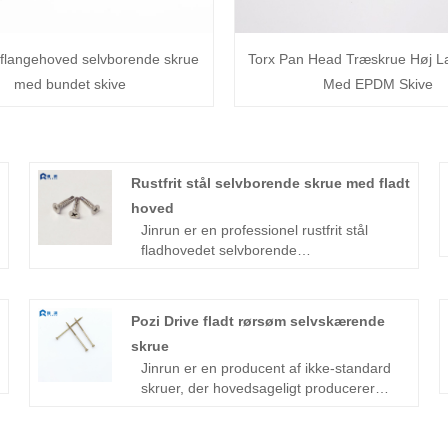
flangehoved selvborende skrue
Torx Pan Head Træskrue Høj L
med bundet skive
Med EPDM Skive
Rustfrit stål selvborende skrue med fladt
hoved
Jinrun er en professionel rustfrit stål
fladhovedet selvborende
skrueproducent, 80% af produkterne
eksporteres, virksomheden har 80 sæt
produktudstyr, den årlige produktion på
Pozi Drive fladt rørsøm selvskærende
mere end 6000 tons, er en omfattende
skrue
produktionskapacitet hos leverandøren.
Jinrun er en producent af ikke-standard
skruer, der hovedsageligt producerer
sekskantet hoved, sekskantet
flangehoved, forsænket hoved,
pandehoved og andre hovedskruer, med