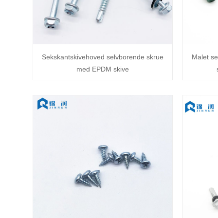
Sekskantskivehoved selvborende skrue
Malet s
med EPDM skive