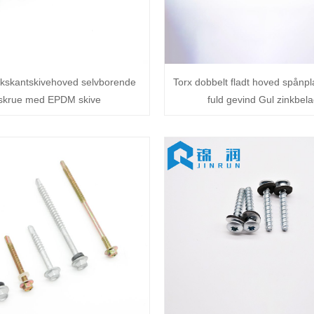
ekskantskivehoved selvborende
Torx dobbelt fladt hoved spånp
skrue med EPDM skive
fuld gevind Gul zinkbela