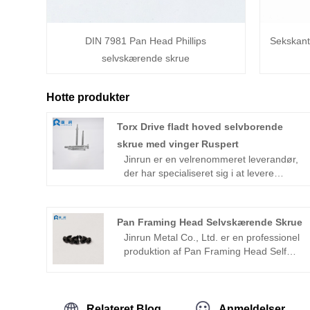
DIN 7981 Pan Head Phillips
Sekskant
selvskærende skrue
Hotte produkter
Torx Drive fladt hoved selvborende
skrue med vinger Ruspert
Jinrun er en velrenommeret leverandør,
der har specialiseret sig i at levere
højkvalitets torx-drevet fladhovedet
selvborende skrue med vinger-
ruspert.Siden etableringen har det været
Pan Framing Head Selvskærende Skrue
forpligtet til at give kunderne højkvalitets,
Jinrun Metal Co., Ltd. er en professionel
innovative og pålidelige
produktion af Pan Framing Head Self
fastgørelsesprodukter og -tjenester.
Tapping Screw produktion og
Virksomheden har et erfarent teknisk
engrosvirksomheder. Virksomheden har
team, indførelsen af ​​avanceret
et bredt produktionsområde, avanceret
produktionsudstyr og teknologi, og
udstyr og stærk produktionskapacitet.
Relateret Blog
Anmeldelser