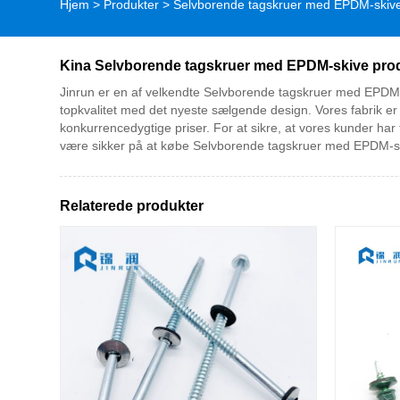
Hjem
>
Produkter
>
Selvborende tagskruer med EPDM-skiv
Kina Selvborende tagskruer med EPDM-skive produ
Jinrun er en af ​​velkendte Selvborende tagskruer med EPDM
topkvalitet med det nyeste sælgende design. Vores fabrik er u
konkurrencedygtige priser. For at sikre, at vores kunder har fu
være sikker på at købe Selvborende tagskruer med EPDM-s
Relaterede produkter